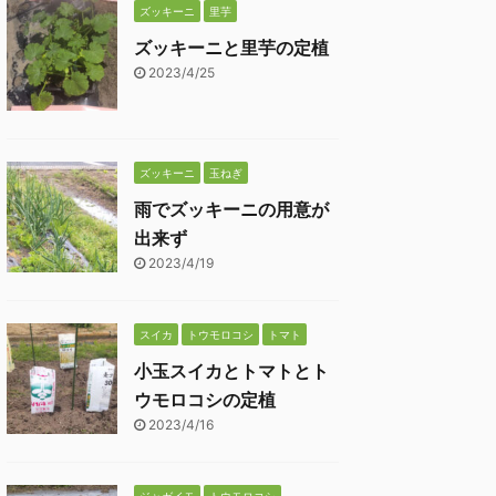
ズッキーニ
里芋
ズッキーニと里芋の定植
2023/4/25
ズッキーニ
玉ねぎ
雨でズッキーニの用意が
出来ず
2023/4/19
スイカ
トウモロコシ
トマト
小玉スイカとトマトとト
ウモロコシの定植
2023/4/16