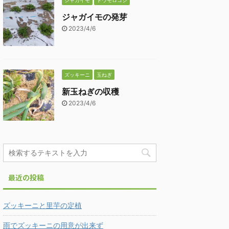
ジャガイモ
トウモロコシ
ジャガイモの発芽
2023/4/6
ズッキーニ
玉ねぎ
新玉ねぎの収穫
2023/4/6
最近の投稿
ズッキーニと里芋の定植
雨でズッキーニの用意が出来ず