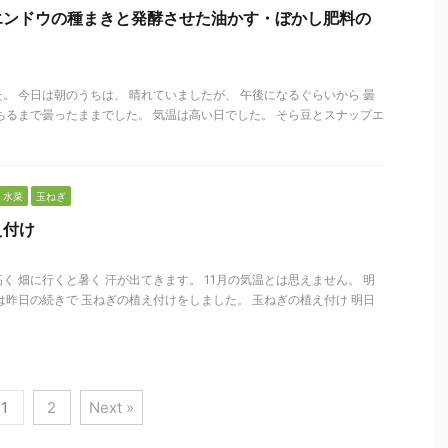
エンドウの種まきと発酵させた油かす・ぼかし肥料の
。 今日は朝のうちは、 晴れていましたが、 午後になるぐらいから 曇
ちるまで曇ったままでした。 気温は高い日でした。 そら豆とスナップエ
水菜
玉ねぎ
え付け
く 畑に行くと暑く 汗が出てきます。 11月の気温とは思えません。 明
は昨日の続きで 玉ねぎの植え付けをしました。 玉ねぎの植え付け 明日
1
2
Next »