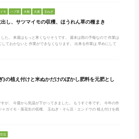
イモ
ハブ茶
大根
大麦
玉ねぎ
取出し、サツマイモの収穫、ほうれん草の種まき
した。 来週はもっと寒くなりそうです。 週末は雨の予報なので 作業は
にしておかないと 作業ができなくなります。 出来る作業は 早めにして
ぎ)の植え付けと米ぬかだけのぼかし肥料を元肥とし
？
すが、 今週から気温が下がってきました。 もうすぐ冬です。 今年の作
ジャガイモ・落花生の収穫、 玉ねぎ・そら豆・エンドウの 植え付けを残
空豆