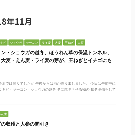
8年11月
キビ
ショウガ
ヤーコン
ライ麦
大麦
玉ねぎ
白菜
コン・ショウガの越冬、ほうれん草の保温トンネル、
、大麦・えん麦・ライ麦の芽が、玉ねぎとイチゴにも
昼までは曇りでしたが 午後からは雨が降り出しました。 今日は午前中に
ウキビ・ヤーコン・ショウガの越冬 冬に越冬させる物の 越冬準備をして
落花生
ビの収穫と人参の間引き