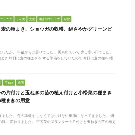
ニンニク
ライ麦
大麦
絹さやエンドウ
緑肥
イ麦の種まき、ショウガの収穫、絹さやかグリーンピ
ましたが、 午後からは曇りでした。 風も出ていて 少し寒い日でした。
まき 昨日に麦の種まきを する準備をしていたので 今日は麦の種を 播
菜
玉ねぎ
緑肥
ーの片付けと玉ねぎの苗の植え付けと小松菜の種まき
の種まきの用意
きました。 冬の準備を しなくてはいけない季節に なってきました。 畑
の服に 変わりました。 空芯菜のプランターの片付けと玉ねぎの苗の植え