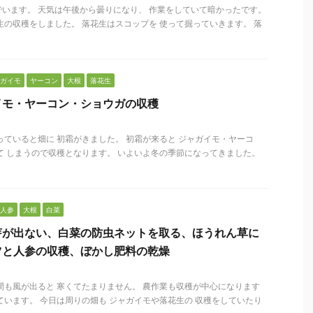
います。 天気は午後から曇りになり、 作業をしていて暗かったです。
生の収穫をしました。 落花生はスコップを 使って掘っていきます。 落
ガイモ
ヤーコン
大根
落花生
イモ・ヤーコン・ショウガの収穫
っていると畑に 初霜がきました。 初霜が来ると ジャガイモ・ヤーコ
て しまうので収穫となります。 いよいよ冬の季節になってきました。
人参
大根
白菜
芽が出ない、白菜の防虫ネットを取る、ほうれん草に
ツと人参の収穫、ぼかし肥料の乾燥
間も風が出ると 寒くてたまりません。 農作業も収穫が中心になります
ています。 今日は周りの畑も ジャガイモや落花生の 収穫をしていたり