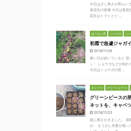
今日は少し寒さが和らいで
落花生の収穫 今日は落花
花生はトマトとト ...
ほうれん草
ショウガ
ジャ
初霜で急遽ジャガ
2018/11/26
寒い日が続いていると 思
ン・ ショウガなどが枯れ
今日はショウガの収 ...
キャベツ
グリーンピース
グリーンピースの
ネットを、キャベ
2018/11/23
急に寒さがきました。 昼
が、 もう少し作業が残っ