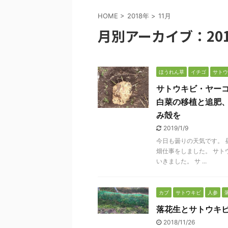
HOME
>
2018年
>
11月
月別アーカイブ：201
ほうれん草
イチゴ
サトウ
サトウキビ・ヤー
白菜の移植と追肥
み殻を
2019/1/9
今日も曇りの天気です。 
畑仕事をしました。 サト
いきました。 サ ...
カブ
サトウキビ
人参
落花生とサトウキ
2018/11/26