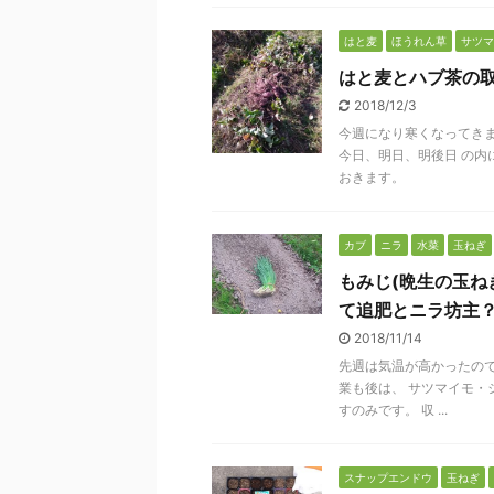
はと麦
ほうれん草
サツマ
はと麦とハブ茶の
2018/12/3
今週になり寒くなってきま
今日、明日、明後日 の内
おきます。
カブ
ニラ
水菜
玉ねぎ
もみじ(晩生の玉ね
て追肥とニラ坊主
2018/11/14
先週は気温が高かったので
業も後は、 サツマイモ・
すのみです。 収 ...
スナップエンドウ
玉ねぎ