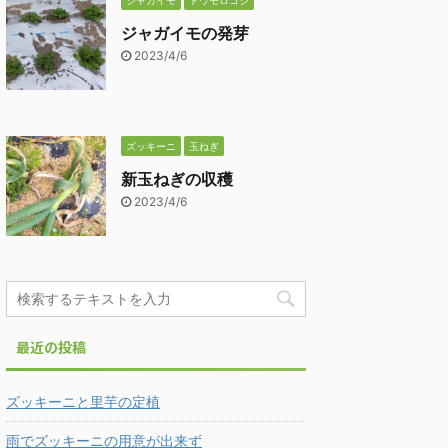
ジャガイモ
トウモロコシ
ジャガイモの発芽
2023/4/6
ズッキーニ
玉ねぎ
新玉ねぎの収穫
2023/4/6
最近の投稿
ズッキーニと里芋の定植
雨でズッキーニの用意が出来ず