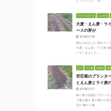
していました。 私 ...
グリーンピース
ショウガ
大麦・えん麦・ラ
ースの芽が
2018/11/18
朝はそれなりに 晴れてい
大麦・えん麦・ライ麦の種
いていきました ...
カブ
ライ麦
小松菜
水
空芯菜のプランタ
とえん麦とライ麦
2018/11/17
朝と夜の温度が 下がって
で着る服も 夏の服から冬
付け 種から播 ...