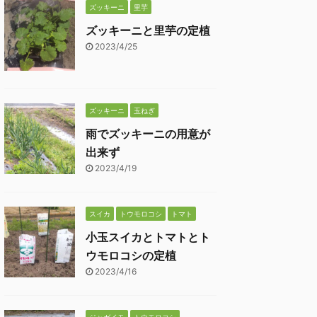
ズッキーニ
里芋
ズッキーニと里芋の定植
2023/4/25
ズッキーニ
玉ねぎ
雨でズッキーニの用意が
出来ず
2023/4/19
スイカ
トウモロコシ
トマト
小玉スイカとトマトとト
ウモロコシの定植
2023/4/16