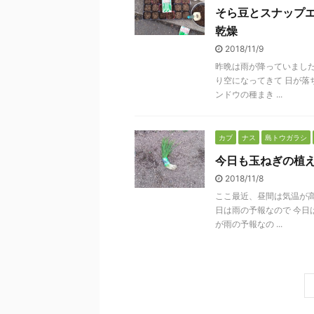
そら豆とスナップ
乾燥
2018/11/9
昨晩は雨が降っていました
り空になってきて 日が落
ンドウの種まき ...
カブ
ナス
島トウガラシ
今日も玉ねぎの植
2018/11/8
ここ最近、昼間は気温が高
日は雨の予報なので 今日
が雨の予報なの ...