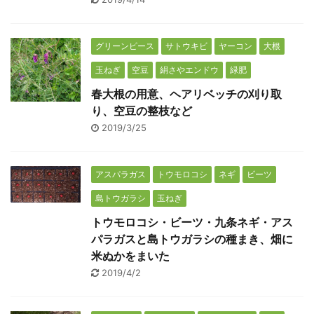
グリーンピース
サトウキビ
ヤーコン
大根
玉ねぎ
空豆
絹さやエンドウ
緑肥
春大根の用意、ヘアリベッチの刈り取
り、空豆の整枝など
2019/3/25
アスパラガス
トウモロコシ
ネギ
ビーツ
島トウガラシ
玉ねぎ
トウモロコシ・ビーツ・九条ネギ・アス
パラガスと島トウガラシの種まき、畑に
米ぬかをまいた
2019/4/2