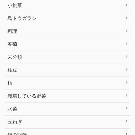
小松菜
島トウガラシ
料理
春菊
未分類
枝豆
柿
栽培している野菜
水菜
玉ねぎ
畑の記録