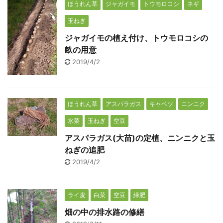
ほうれん草
ジャガイモ
トウモロコシ
ネギ
玉ねぎ
ジャガイモの植え付け、トウモロコシの
畝の用意
2019/4/2
ほうれん草
アスパラガス
キャベツ
ニンニク
水菜
玉ねぎ
空豆
アスパラガス(大苗)の定植、ニンニクと玉
ねぎの追肥
2019/4/2
ライ麦
白菜
空豆
緑肥
畑の中の排水路の修繕