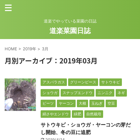
道楽でやっている菜園の日誌
道楽菜園日誌
HOME
>
2019年
>
3月
月別アーカイブ：2019年03月
アスパラガス
グリーンピース
サトウキビ
ショウガ
スナップエンドウ
ニンニク
ネギ
ビーツ
ヤーコン
大根
玉ねぎ
空豆
絹さやエンドウ
緑肥
自然栽培
サトウキビ・ショウガ・ヤーコンの芽だ
し開始、冬の豆に追肥
2019/4/14