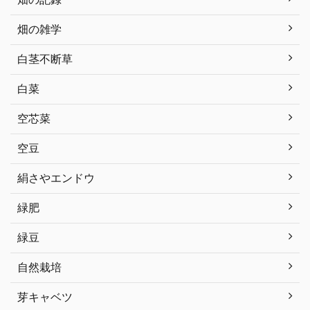
畑の雑学
白茎不断草
白菜
空芯菜
空豆
絹さやエンドウ
緑肥
緑豆
自然栽培
芽キャベツ