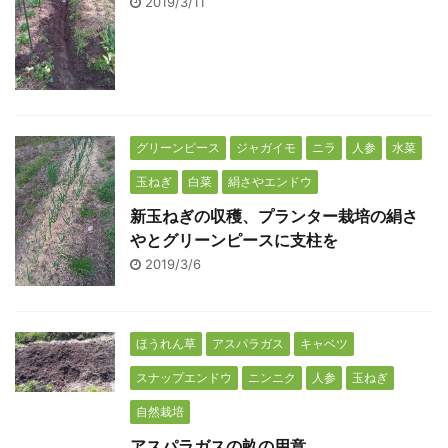
2019/3/11
グリーンピース
ジャガイモ
ニラ
人参
水菜
玉ねぎ
白菜
絹さやエンドウ
新玉ねぎの収穫、プランター栽培の絹さ
やとグリーンピースに支柱を
2019/3/6
ほうれん草
アスパラガス
キャベツ
スナップエンドウ
ニンニク
人参
玉ねぎ
自然栽培
アスパラガスの畝の用意