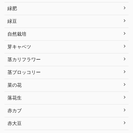
緑肥
緑豆
自然栽培
芽キャベツ
茎カリフラワー
茎ブロッコリー
菜の花
落花生
赤カブ
赤大豆