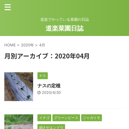
道楽でやっている菜園の日誌
道楽菜園日誌
HOME
>
2020年
>
4月
月別アーカイブ：2020年04月
ナス
ナスの定植
2020/4/30
イチゴ
グリーンピース
ジャガイモ
絹さやエンドウ