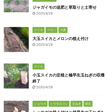
ジャガイモの追肥と草取りと土寄せ
2020/4/28
スイカ
メロン
大麦
大玉スイカとメロンの植え付け
2020/4/28
スイカ
小玉スイカの定植と極早生玉ねぎの収穫
終了
2020/4/28
ショウガ
トウモロコシ
玉ねぎ
緑豆