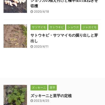
ショウガの植え付けと極早生の玉ねぎを
収穫
2020/4/18
サツマイモ
サトウキビ
ショウガ
ジャガイモ
サトウキビ・サツマイモの掘り出しと芽
出し
2020/4/11
ズッキーニ
里芋
ズッキーニと里芋の定植
2023/4/25