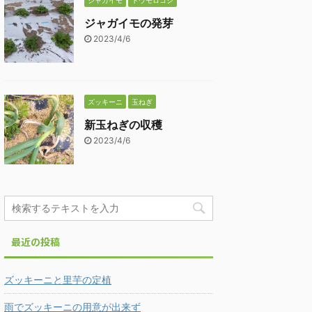
ジャガイモ
トウモロコシ
ジャガイモの発芽
2023/4/6
ズッキーニ
玉ねぎ
新玉ねぎの収穫
2023/4/6
最近の投稿
ズッキーニと里芋の定植
雨でズッキーニの用意が出来ず