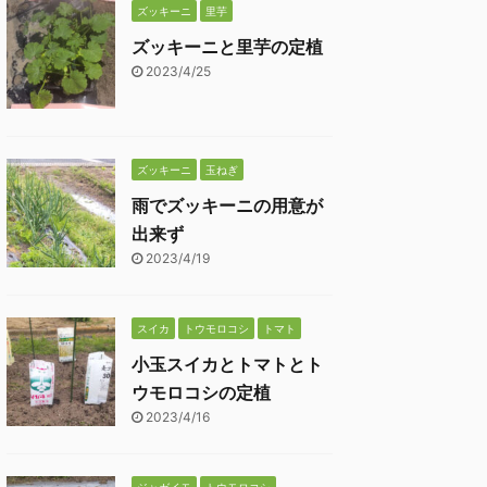
ズッキーニ
里芋
ズッキーニと里芋の定植
2023/4/25
ズッキーニ
玉ねぎ
雨でズッキーニの用意が
出来ず
2023/4/19
スイカ
トウモロコシ
トマト
小玉スイカとトマトとト
ウモロコシの定植
2023/4/16