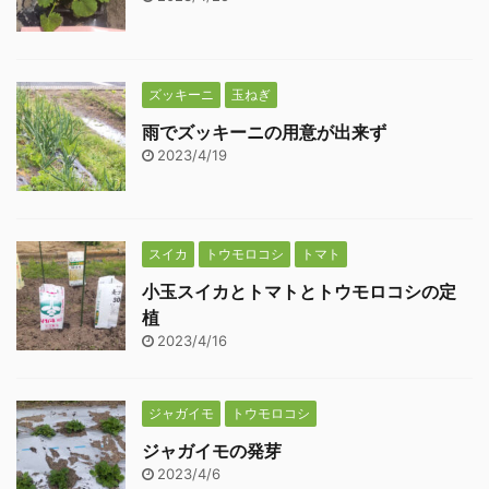
ズッキーニ
玉ねぎ
雨でズッキーニの用意が出来ず
2023/4/19
スイカ
トウモロコシ
トマト
小玉スイカとトマトとトウモロコシの定
植
2023/4/16
ジャガイモ
トウモロコシ
ジャガイモの発芽
2023/4/6