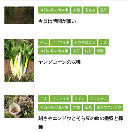
今日の畑の出来事
大根
玉ねぎ
黒豆
今日は時間が無い
そば
サツマイモ
トウモロコシ
ナス
今日の畑の出来事
大豆
枝豆
緑肥
ヤングコーンの収穫
ごま
サツマイモ
スイカ
ズッキーニ
今日の畑の出来事
大根
空豆
絹さやエンドウ
絹さやエンドウとそら豆の畝の撤収と採
種