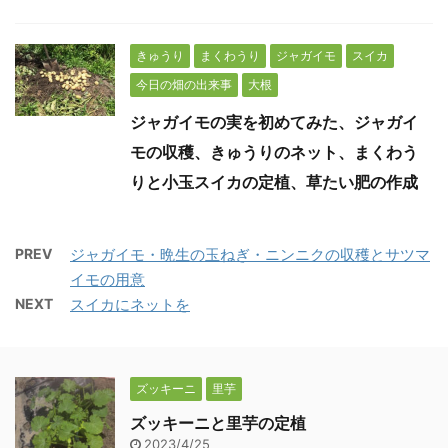
きゅうり
まくわうり
ジャガイモ
スイカ
今日の畑の出来事
大根
ジャガイモの実を初めてみた、ジャガイ
モの収穫、きゅうりのネット、まくわう
りと小玉スイカの定植、草たい肥の作成
PREV
ジャガイモ・晩生の玉ねぎ・ニンニクの収穫とサツマ
イモの用意
NEXT
スイカにネットを
ズッキーニ
里芋
ズッキーニと里芋の定植
2023/4/25