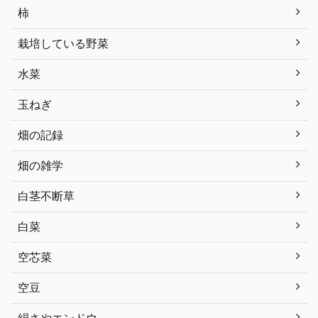
柿
栽培している野菜
水菜
玉ねぎ
畑の記録
畑の雑学
白茎不断草
白菜
空芯菜
空豆
絹さやエンドウ