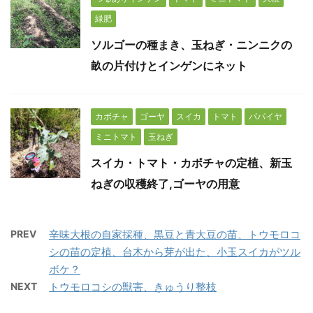
緑肥
ソルゴーの種まき、玉ねぎ・ニンニクの
畝の片付けとインゲンにネット
カボチャ
ゴーヤ
スイカ
トマト
パパイヤ
ミニトマト
玉ねぎ
スイカ・トマト・カボチャの定植、新玉
ねぎの収穫終了,ゴーヤの用意
PREV
辛味大根の自家採種、黒豆と青大豆の苗、トウモロコ
シの苗の定植、台木から芽が出た、小玉スイカがツル
ボケ？
NEXT
トウモロコシの獣害、きゅうり整枝