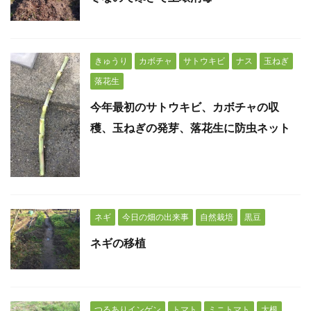
きゅうり
カボチャ
サトウキビ
ナス
玉ねぎ
落花生
今年最初のサトウキビ、カボチャの収
穫、玉ねぎの発芽、落花生に防虫ネット
ネギ
今日の畑の出来事
自然栽培
黒豆
ネギの移植
つるありインゲン
トマト
ミニトマト
大根