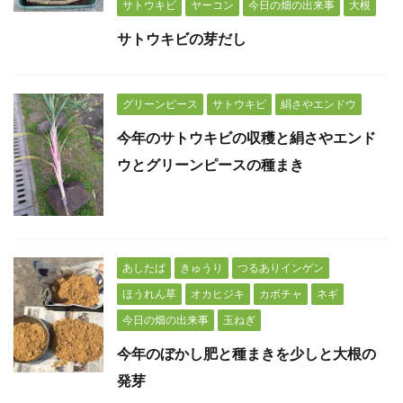
サトウキビ
ヤーコン
今日の畑の出来事
大根
サトウキビの芽だし
グリーンピース
サトウキビ
絹さやエンドウ
今年のサトウキビの収穫と絹さやエンド
ウとグリーンピースの種まき
あしたば
きゅうり
つるありインゲン
ほうれん草
オカヒジキ
カボチャ
ネギ
今日の畑の出来事
玉ねぎ
今年のぼかし肥と種まきを少しと大根の
発芽