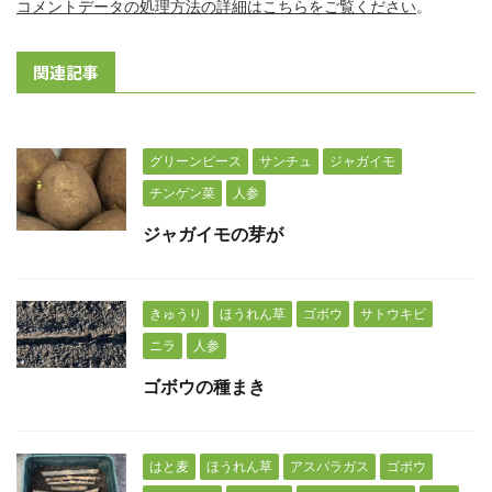
コメントデータの処理方法の詳細はこちらをご覧ください
。
関連記事
グリーンピース
サンチュ
ジャガイモ
チンゲン菜
人参
ジャガイモの芽が
きゅうり
ほうれん草
ゴボウ
サトウキビ
ニラ
人参
ゴボウの種まき
はと麦
ほうれん草
アスパラガス
ゴボウ