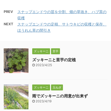
PREV
スナップエンドウの苗を分割、畑の草抜き、ハブ茶の
収穫
NEXT
スナップエンドウの定植、サトウキビの収穫と保存、
ほうれん草の間引き
ズッキーニ
里芋
ズッキーニと里芋の定植
2023/4/25
ズッキーニ
玉ねぎ
雨でズッキーニの用意が出来ず
2023/4/19