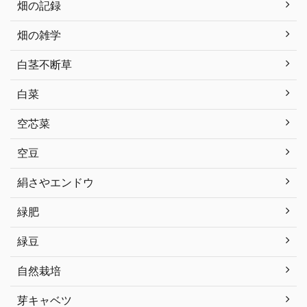
畑の記録
畑の雑学
白茎不断草
白菜
空芯菜
空豆
絹さやエンドウ
緑肥
緑豆
自然栽培
芽キャベツ