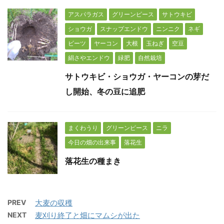
アスパラガス
グリーンピース
サトウキビ
ショウガ
スナップエンドウ
ニンニク
ネギ
ビーツ
ヤーコン
大根
玉ねぎ
空豆
絹さやエンドウ
緑肥
自然栽培
サトウキビ・ショウガ・ヤーコンの芽だ
し開始、冬の豆に追肥
まくわうり
グリーンピース
ニラ
今日の畑の出来事
落花生
落花生の種まき
PREV
大麦の収穫
NEXT
麦刈り終了と畑にマムシが出た