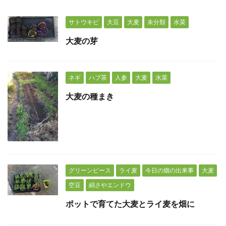
サトウキビ
大豆
大麦
未分類
水菜
大麦の芽
ネギ
ハブ茶
人参
大麦
水菜
大麦の種まき
グリーンピース
ライ麦
今日の畑の出来事
大麦
空豆
絹さやエンドウ
ポットで育てた大麦とライ麦を畑に