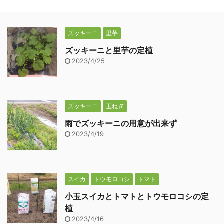
ズッキーニ
里芋
ズッキーニと里芋の定植
2023/4/25
ズッキーニ
玉ねぎ
雨でズッキーニの用意が出来ず
2023/4/19
スイカ
トウモロコシ
トマト
小玉スイカとトマトとトウモロコシの定
植
2023/4/16