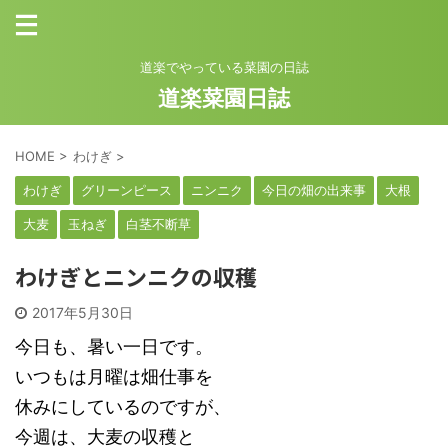
道楽でやっている菜園の日誌
道楽菜園日誌
HOME
>
わけぎ
>
わけぎ
グリーンピース
ニンニク
今日の畑の出来事
大根
大麦
玉ねぎ
白茎不断草
わけぎとニンニクの収穫
2017年5月30日
今日も、暑い一日です。
いつもは月曜は畑仕事を
休みにしているのですが、
今週は、大麦の収穫と