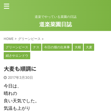
道楽でやっている菜園の日誌
道楽菜園日誌
HOME
>
グリーンピース
>
グリーンピース
ナス
今日の畑の出来事
大根
大麦
絹さやエンドウ
大麦も順調に
2017年3月30日
今日は、
晴れの
良い天気でした。
気温も上がり