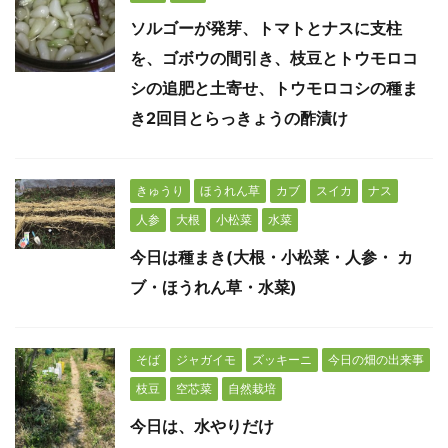
ソルゴーが発芽、トマトとナスに支柱
を、ゴボウの間引き、枝豆とトウモロコ
シの追肥と土寄せ、トウモロコシの種ま
き2回目とらっきょうの酢漬け
きゅうり
ほうれん草
カブ
スイカ
ナス
人参
大根
小松菜
水菜
今日は種まき(大根・小松菜・人参・ カ
ブ・ほうれん草・水菜)
そば
ジャガイモ
ズッキーニ
今日の畑の出来事
枝豆
空芯菜
自然栽培
今日は、水やりだけ