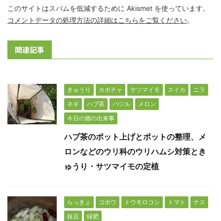
このサイトはスパムを低減するために Akismet を使っています。
コメントデータの処理方法の詳細はこちらをご覧ください
。
関連記事
きゅうり
カボチャ
サツマイモ
スイカ
ニラ
ネギ
ハブ茶
バジル
メロン
今日の畑の出来事
ハブ茶のポット上げとポットの整理、メ
ロンなどのウリ科のウリハムシ対策とき
ゅうり・サツマイモの定植
らっきょ
ゴボウ
トウモロコシ
トマト
ナス
枝豆
緑肥