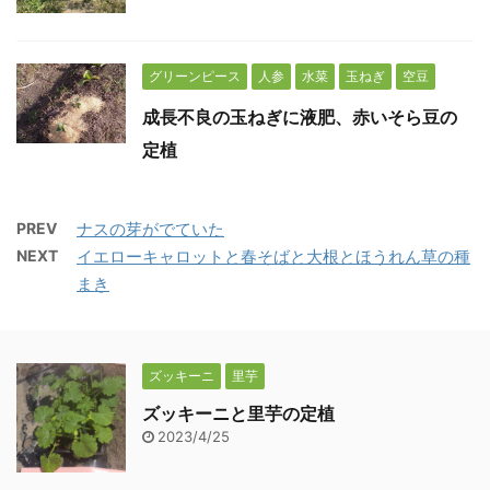
グリーンピース
人参
水菜
玉ねぎ
空豆
成長不良の玉ねぎに液肥、赤いそら豆の
定植
PREV
ナスの芽がでていた
NEXT
イエローキャロットと春そばと大根とほうれん草の種
まき
ズッキーニ
里芋
ズッキーニと里芋の定植
2023/4/25