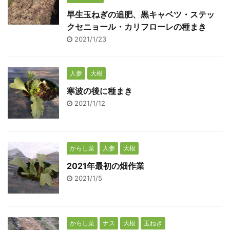
早生玉ねぎの追肥、黒キャベツ・ステッ
クセニョール・カリフローレの種まき
2021/1/23
人参
大根
寒波の後に種まき
2021/1/12
からし菜
人参
大根
2021年最初の畑作業
2021/1/5
からし菜
ナス
大根
玉ねぎ