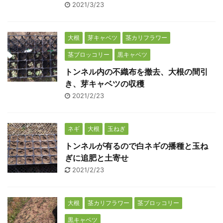
2021/3/23
大根
芽キャベツ
茎カリフラワー
茎ブロッコリー
黒キャベツ
トンネル内の不織布を撤去、大根の間引
き、芽キャベツの収穫
2021/2/23
ネギ
大根
玉ねぎ
トンネルが有るので白ネギの播種と玉ね
ぎに追肥と土寄せ
2021/2/23
大根
茎カリフラワー
茎ブロッコリー
黒キャベツ