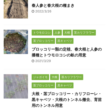
春人参と春大根の種まき
2022/3/26
トウモロコシ
人参
大根
茎カリフラワー
茎ブロッコリー
黒キャベツ
ブロッコリー類の定植、春大根と人参の
播種とトウモロコシの畝の用意
2021/3/29
ジャガイモ
大根
茎カリフラワー
茎ブロッコリー
黒キャベツ
大根・茎ブロッコリー・カリフローレ・
黒キャベツ・大根のトンネル撤去、育苗
用のトンネル用意