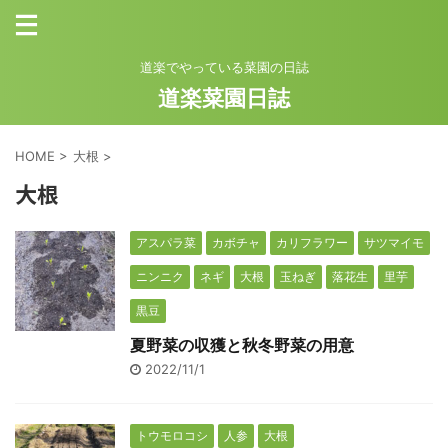
道楽でやっている菜園の日誌
道楽菜園日誌
HOME
>
大根
>
大根
アスパラ菜
カボチャ
カリフラワー
サツマイモ
ニンニク
ネギ
大根
玉ねぎ
落花生
里芋
黒豆
夏野菜の収獲と秋冬野菜の用意
2022/11/1
トウモロコシ
人参
大根