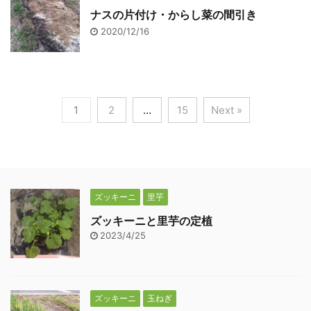
ナスの片付け・からし菜の間引き
2020/12/16
1
2
…
15
Next »
ズッキーニ
里芋
ズッキーニと里芋の定植
2023/4/25
ズッキーニ
玉ねぎ