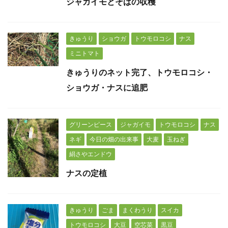
ジャガイモとそばの収穫
きゅうり
ショウガ
トウモロコシ
ナス
ミニトマト
きゅうりのネット完了、トウモロコシ・
ショウガ・ナスに追肥
グリーンピース
ジャガイモ
トウモロコシ
ナス
ネギ
今日の畑の出来事
大麦
玉ねぎ
絹さやエンドウ
ナスの定植
きゅうり
ごま
まくわうり
スイカ
トウモロコシ
大豆
空芯菜
黒豆