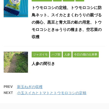
トウモロコシの定植、トウモロコシに防
鳥ネット、スイカとまくわうりの親づる
の摘心、黒豆と青大豆の畝の用意、トウ
モロコシときゅうりの種まき、空芯菜の
収穫
ジャガイモ
ハブ茶
人参
今日の畑の出来事
人参の間引き
PREV
新玉ねぎの収穫
NEXT
小玉スイカとトマトとトウモロコシの定植