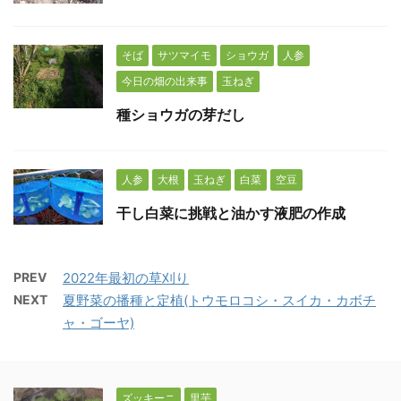
そば
サツマイモ
ショウガ
人参
今日の畑の出来事
玉ねぎ
種ショウガの芽だし
人参
大根
玉ねぎ
白菜
空豆
干し白菜に挑戦と油かす液肥の作成
PREV
2022年最初の草刈り
NEXT
夏野菜の播種と定植(トウモロコシ・スイカ・カボチ
ャ・ゴーヤ)
ズッキーニ
里芋