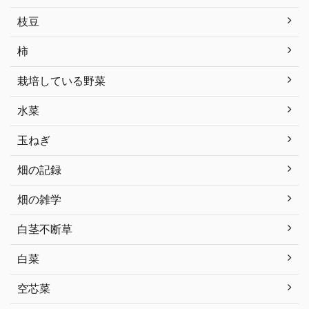
枝豆
柿
栽培している野菜
水菜
玉ねぎ
畑の記録
畑の雑学
白茎不断草
白菜
空芯菜