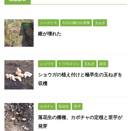
ジャガイモ
今日の畑の出来事
玉ねぎ
鍬が壊れた
ショウガ
トウモロコシ
玉ねぎ
緑豆
ショウガの植え付けと極早生の玉ねぎを
収穫
カボチャ
落花生
里芋
落花生の播種、カボチャの定植と里芋が
発芽