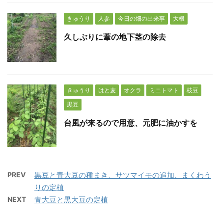
きゅうり
人参
今日の畑の出来事
大根
久しぶりに葦の地下茎の除去
きゅうり
はと麦
オクラ
ミニトマト
枝豆
黒豆
台風が来るので用意、元肥に油かすを
PREV
黒豆と青大豆の種まき、サツマイモの追加、まくわう
りの定植
NEXT
青大豆と黒大豆の定植