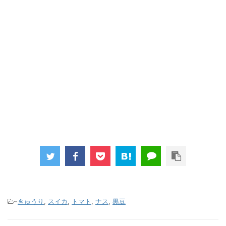
-
きゅうり
,
スイカ
,
トマト
,
ナス
,
黒豆