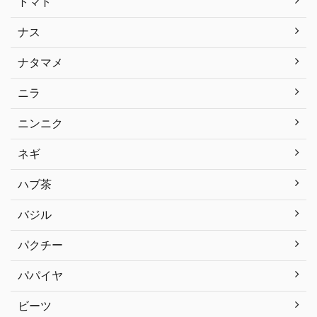
トマト
ナス
ナタマメ
ニラ
ニンニク
ネギ
ハブ茶
バジル
パクチー
パパイヤ
ビーツ