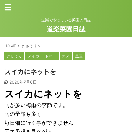
道楽でやっている菜園の日誌
道楽菜園日誌
HOME
>
きゅうり
>
きゅうり
スイカ
トマト
ナス
黒豆
スイカにネットを
2020年7月6日
スイカにネットを
雨が多い梅雨の季節です。
雨の予報も多く
毎日畑に行く事ができません。
天気予報を見ながら