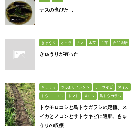
ナスの煮びたし
きゅうり
オクラ
ナス
水菜
白菜
自然栽培
きゅうりが有った
きゅうり
つるありインゲン
サトウキビ
スイカ
トウモロコシ
トマト
メロン
島トウガラシ
トウモロコシと島トウガラシの定植、ス
イカとメロンとサトウキビに追肥、きゅ
うりの収穫