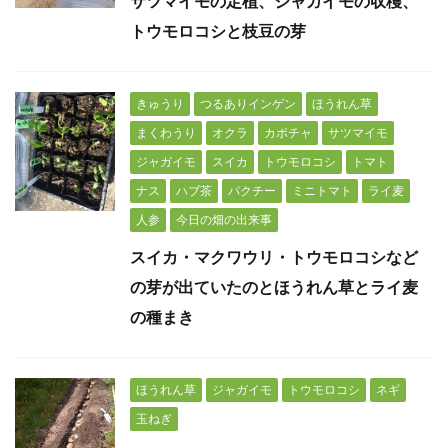
サツマイモの定植、ジャガイモの収穫、
トウモロコシと枝豆の芽
きゅうり
つるありインゲン
ほうれん草
まくわうり
オクラ
カボチャ
サツマイモ
ジャガイモ
スイカ
トウモロコシ
トマト
ナス
ハブ茶
パクチー
ミニトマト
ライ麦
人参
今日の畑の出来事
スイカ・マクワウリ・トウモロコシなど
の芽が出ていたのとほうれん草とライ麦
の種まき
ほうれん草
ジャガイモ
トウモロコシ
ネギ
玉ねぎ