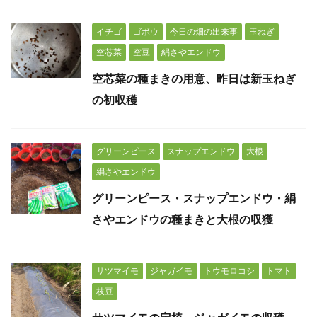
イチゴ
ゴボウ
今日の畑の出来事
玉ねぎ
空芯菜
空豆
絹さやエンドウ
空芯菜の種まきの用意、昨日は新玉ねぎ
の初収穫
グリーンピース
スナップエンドウ
大根
絹さやエンドウ
グリーンピース・スナップエンドウ・絹
さやエンドウの種まきと大根の収獲
サツマイモ
ジャガイモ
トウモロコシ
トマト
枝豆