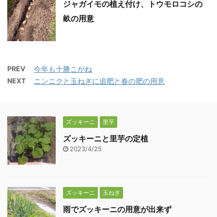
ジャガイモの植え付け、トウモロコシの
畝の用意
PREV
今年も十勝こがね
NEXT
ニンニクと玉ねぎに追肥と春の肥の用意
ズッキーニ
里芋
ズッキーニと里芋の定植
2023/4/25
ズッキーニ
玉ねぎ
雨でズッキーニの用意が出来ず