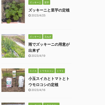
ズッキーニ
里芋
ズッキーニと里芋の定植
2023/4/25
ズッキーニ
玉ねぎ
雨でズッキーニの用意が
出来ず
2023/4/19
スイカ
トウモロコシ
トマト
小玉スイカとトマトとト
ウモロコシの定植
2023/4/16