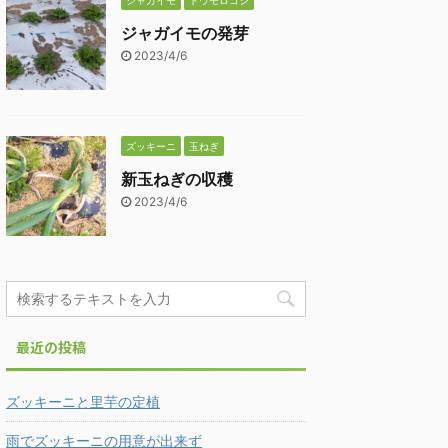
ジャガイモ
トウモロコシ
ジャガイモの発芽
2023/4/6
ズッキーニ
玉ねぎ
新玉ねぎの収穫
2023/4/6
最近の投稿
ズッキーニと里芋の定植
雨でズッキーニの用意が出来ず