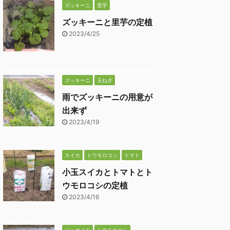
ズッキーニ
里芋
ズッキーニと里芋の定植
2023/4/25
ズッキーニ
玉ねぎ
雨でズッキーニの用意が
出来ず
2023/4/19
スイカ
トウモロコシ
トマト
小玉スイカとトマトとト
ウモロコシの定植
2023/4/16