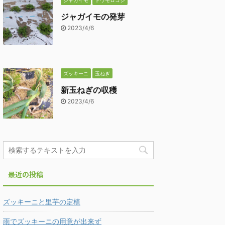
ジャガイモ
トウモロコシ
ジャガイモの発芽
2023/4/6
ズッキーニ
玉ねぎ
新玉ねぎの収穫
2023/4/6
最近の投稿
ズッキーニと里芋の定植
雨でズッキーニの用意が出来ず