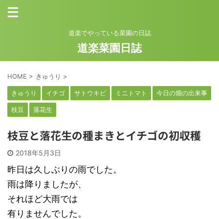
道楽でやっている菜園の日誌
道楽菜園日誌
HOME
>
きゅうり
>
きゅうり
イチゴ
サトウキビ
ミニトマト
今日の畑の出来事
枝豆
落花生
枝豆と落花生の種まきとイチゴの初収穫
2018年5月3日
昨日は久しぶりの雨でした。
雨は降りましたが、
それほど大雨では
有りませんでした。