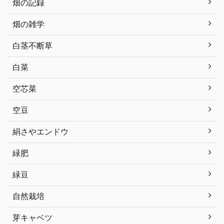
畑の記録
畑の雑学
白茎不断草
白菜
空芯菜
空豆
絹さやエンドウ
緑肥
緑豆
自然栽培
芽キャベツ