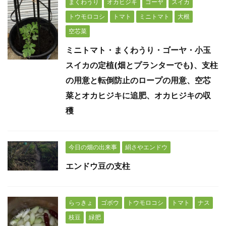
まくわうり
オカヒジキ
ゴーヤ
スイカ
トウモロコシ
トマト
ミニトマト
大根
空芯菜
ミニトマト・まくわうり・ゴーヤ・小玉
スイカの定植(畑とプランターでも)、支柱
の用意と転倒防止のロープの用意、空芯
菜とオカヒジキに追肥、オカヒジキの収
穫
今日の畑の出来事
絹さやエンドウ
エンドウ豆の支柱
らっきょ
ゴボウ
トウモロコシ
トマト
ナス
枝豆
緑肥