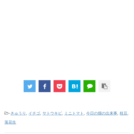
-
きゅうり
,
イチゴ
,
サトウキビ
,
ミニトマト
,
今日の畑の出来事
,
枝豆
,
落花生