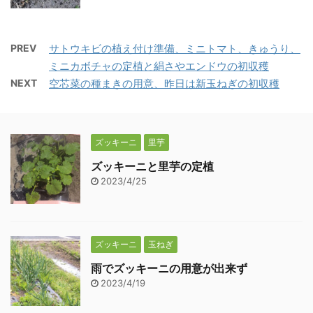
PREV
サトウキビの植え付け準備、ミニトマト、きゅうり、
ミニカボチャの定植と絹さやエンドウの初収穫
NEXT
空芯菜の種まきの用意、昨日は新玉ねぎの初収穫
ズッキーニ
里芋
ズッキーニと里芋の定植
2023/4/25
ズッキーニ
玉ねぎ
雨でズッキーニの用意が出来ず
2023/4/19