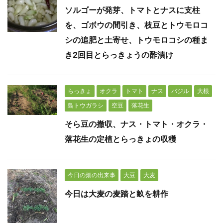
ソルゴーが発芽、トマトとナスに支柱
を、ゴボウの間引き、枝豆とトウモロコ
シの追肥と土寄せ、トウモロコシの種ま
き2回目とらっきょうの酢漬け
らっきょ
オクラ
トマト
ナス
バジル
大根
島トウガラシ
空豆
落花生
そら豆の撤収、ナス・トマト・オクラ・
落花生の定植とらっきょの収穫
今日の畑の出来事
大豆
大麦
今日は大麦の麦踏と畝を耕作