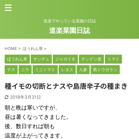
道楽でやっている菜園の日誌
道楽菜園日誌
HOME
>
ほうれん草
>
ほうれん草
サンチュ
ジャガイモ
チンゲン菜
トマト
ナス
ニラ
ミニトマト
レタス
人参
島トウガラシ
種イモの切断とナスや島唐辛子の種まき
2018年3月31日
朝と晩は寒いですが、
昼は暑くなってきました。
後、数日すれば朝も
温度が上がってきます。