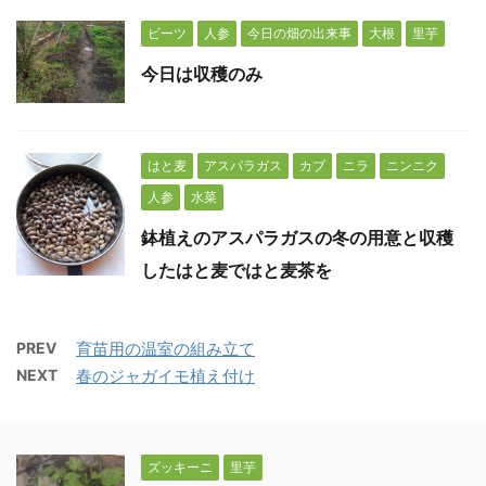
ビーツ
人参
今日の畑の出来事
大根
里芋
今日は収穫のみ
はと麦
アスパラガス
カブ
ニラ
ニンニク
人参
水菜
鉢植えのアスパラガスの冬の用意と収穫
したはと麦ではと麦茶を
PREV
育苗用の温室の組み立て
NEXT
春のジャガイモ植え付け
ズッキーニ
里芋