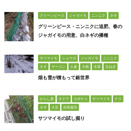
グリーンピース
ジャガイモ
ニンニク
ネギ
グリーンピース・ニンニクに追肥、春の
ジャガイモの用意、白ネギの播種
サツマイモ
ショウガ
ジャガイモ
ニンニク
ネギ
ヤーコン
人参
大根
水菜
玉ねぎ
畑も雪が積もって銀世界
からし菜
オクラ
カボチャ
サツマイモ
ナス
ネギ
大豆
自然栽培
サツマイモの試し掘り