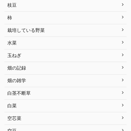
枝豆
柿
栽培している野菜
水菜
玉ねぎ
畑の記録
畑の雑学
白茎不断草
白菜
空芯菜
空豆