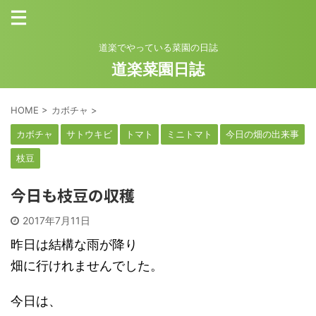
道楽でやっている菜園の日誌
道楽菜園日誌
HOME
>
カボチャ
>
カボチャ
サトウキビ
トマト
ミニトマト
今日の畑の出来事
枝豆
今日も枝豆の収穫
2017年7月11日
昨日は結構な雨が降り
畑に行けれませんでした。
今日は、