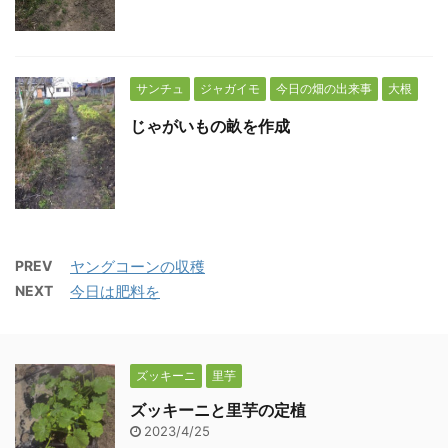
サンチュ
ジャガイモ
今日の畑の出来事
大根
じゃがいもの畝を作成
PREV
ヤングコーンの収穫
NEXT
今日は肥料を
ズッキーニ
里芋
ズッキーニと里芋の定植
2023/4/25