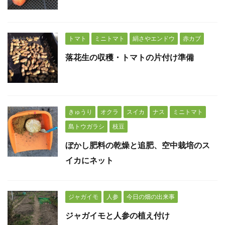
トマト
ミニトマト
絹さやエンドウ
赤カブ
落花生の収穫・トマトの片付け準備
きゅうり
オクラ
スイカ
ナス
ミニトマト
島トウガラシ
枝豆
ぼかし肥料の乾燥と追肥、空中栽培のス
イカにネット
ジャガイモ
人参
今日の畑の出来事
ジャガイモと人参の植え付け