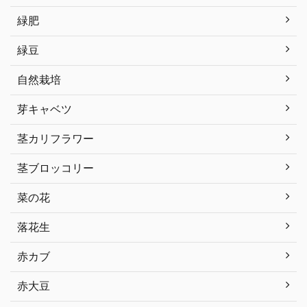
緑肥
緑豆
自然栽培
芽キャベツ
茎カリフラワー
茎ブロッコリー
菜の花
落花生
赤カブ
赤大豆