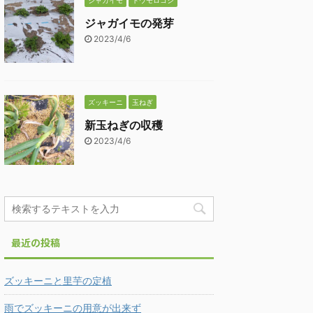
ジャガイモ
トウモロコシ
ジャガイモの発芽
2023/4/6
ズッキーニ
玉ねぎ
新玉ねぎの収穫
2023/4/6
最近の投稿
ズッキーニと里芋の定植
雨でズッキーニの用意が出来ず