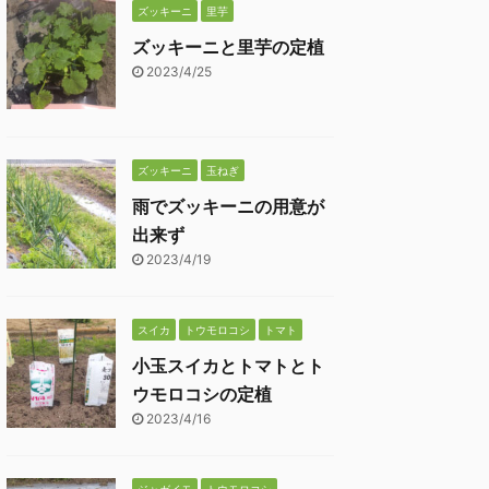
ズッキーニ
里芋
ズッキーニと里芋の定植
2023/4/25
ズッキーニ
玉ねぎ
雨でズッキーニの用意が
出来ず
2023/4/19
スイカ
トウモロコシ
トマト
小玉スイカとトマトとト
ウモロコシの定植
2023/4/16