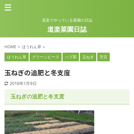
道楽でやっている菜園の日誌
道楽菜園日誌
HOME
>
ほうれん草
>
ほうれん草
グリーンピース
ハブ茶
玉ねぎ
空豆
玉ねぎの追肥と冬支度
2019年1月9日
玉ねぎの追肥と冬支度