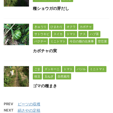
種ショウガの芽だし
きゅうり
ひまわり
オクラ
カボチャ
サトウキビ
スイカ
トマト
ナス
ハブ茶
パクチー
ミニトマト
今日の畑の出来事
空芯菜
カボチャの実
ごま
ズッキーニ
トマト
バジル
ミニトマト
枝豆
玉ねぎ
自然栽培
ゴマの種まき
PREV
ビーツの収穫
NEXT
絹さやの定植