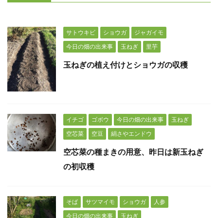
サトウキビ
ショウガ
ジャガイモ
今日の畑の出来事
玉ねぎ
里芋
玉ねぎの植え付けとショウガの収穫
イチゴ
ゴボウ
今日の畑の出来事
玉ねぎ
空芯菜
空豆
絹さやエンドウ
空芯菜の種まきの用意、昨日は新玉ねぎ
の初収穫
そば
サツマイモ
ショウガ
人参
今日の畑の出来事
玉ねぎ