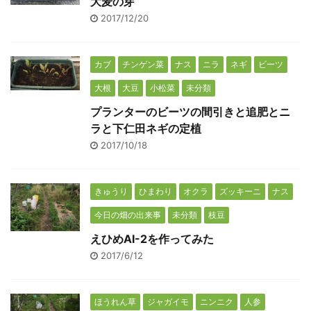
大麦の芽
2017/12/20
カブ
チンゲン菜
ナス
ニラ
ネギ
ビーツ
大根
大豆
小松菜
未分類
プランターのビーツの間引きと追肥とニ
ラと下仁田ネギの定植
2017/10/18
きゅうり
ひまわり
オクラ
ズッキーニ
ナス
今日の畑の出来事
未分類
枝豆
えひめAI-2を作ってみた
2017/6/12
ほうれん草
ジャガイモ
ニンニク
人参