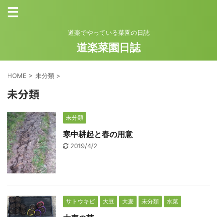
道楽でやっている菜園の日誌
道楽菜園日誌
HOME
>
未分類
>
未分類
未分類
寒中耕起と春の用意
2019/4/2
サトウキビ
大豆
大麦
未分類
水菜