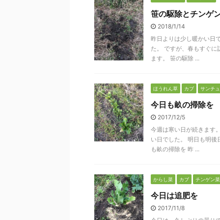
笹の駆除とチンゲ
2018/1/14
昨日よりは少し暖かい日で
た。 ですが、春もすぐに
ます。 笹の駆除 ...
ほうれん草
カブ
サンチュ
今日も畝の掃除を
2017/12/5
今週は寒い日が続きます。
い日でした。 明日も明後
も畝の掃除を 昨 ...
からし菜
カブ
チンゲン菜
今日は追肥を
2017/11/8