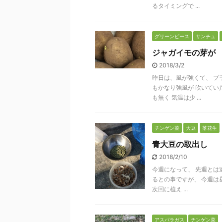
るタイミングで ...
グリーンピース
サンチュ
ジャガイモの芽が
2018/3/2
昨日は、風が強くて、 プ
もかなり強風が 吹いてい
も無く 気温は少 ...
チンゲン菜
大豆
落花生
青大豆の取出し
2018/2/10
今週になって、 先週とは
るとの事ですが、 今週は
次回に植え ...
アスパラガス
チンゲン菜