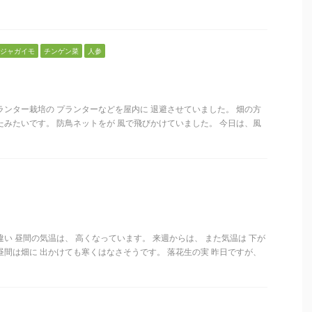
ジャガイモ
チンゲン菜
人参
ランター栽培の プランターなどを屋内に 退避させていました。 畑の方
たみたいです。 防鳥ネットをが 風で飛びかけていました。 今日は、風
違い 昼間の気温は、 高くなっています。 来週からは、 また気温は 下が
昼間は畑に 出かけても寒くはなさそうです。 落花生の実 昨日ですが、