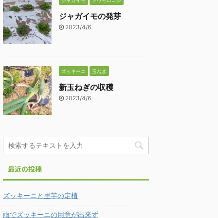
ジャガイモ
トウモロコシ
ジャガイモの発芽
2023/4/6
ズッキーニ
玉ねぎ
新玉ねぎの収穫
2023/4/6
最近の投稿
ズッキーニと里芋の定植
雨でズッキーニの用意が出来ず