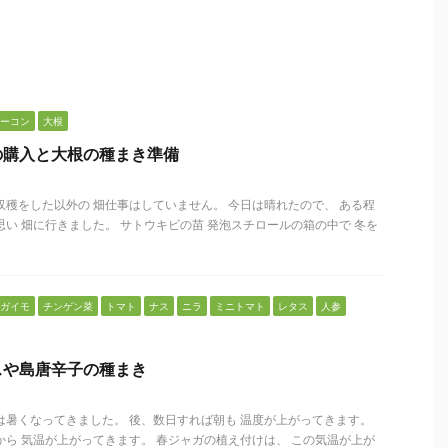
ーコン
大根
の購入と大根の種まき準備
収穫をした以外の 畑仕事はしていません。 今日は晴れたので、 ある程
思い 畑に行きました。 サトウキビの苗 発泡スチロールの箱の中で 冬を
ガイモ
チンゲン菜
トマト
ナス
ニラ
ミニトマト
レタス
人参
スや島唐辛子の種まき
は暑くなってきました。 後、数日すれば朝も 温度が上がってきます。
から 気温が上がってきます。 春ジャガの植え付けは、 この気温が上が