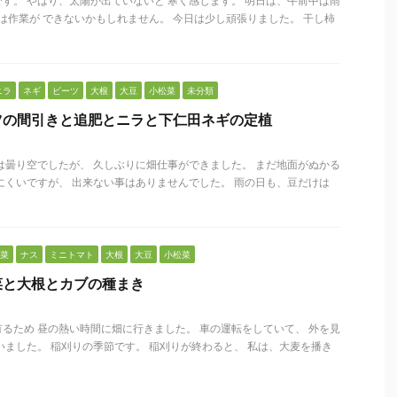
す。 やはり、太陽が出ていないと 寒く感じます。 明日は、午前中は雨
日は作業が できないかもしれません。 今日は少し頑張りました。 干し柿
ニラ
ネギ
ビーツ
大根
大豆
小松菜
未分類
ツの間引きと追肥とニラと下仁田ネギの定植
は曇り空でしたが、 久しぶりに畑仕事ができました。 まだ地面がぬかる
にくいですが、 出来ない事はありませんでした。 雨の日も、豆だけは
菜
ナス
ミニトマト
大根
大豆
小松菜
菜と大根とカブの種まき
るため 昼の熱い時間に畑に行きました。 車の運転をしていて、 外を見
いました。 稲刈りの季節です。 稲刈りが終わると、 私は、大麦を播き