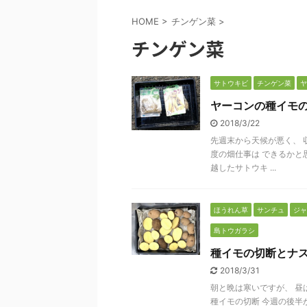
HOME
>
チンゲン菜
>
チンゲン菜
サトウキビ
チンゲン菜
ヤ
ヤーコンの種イモ
2018/3/22
先週末から天候が悪く、 
度の畑仕事は できるかと
越したサトウキ ...
ほうれん草
サンチュ
ジャ
島トウガラシ
種イモの切断とナ
2018/3/31
朝と晩は寒いですが、 昼
種イモの切断 今週の後半