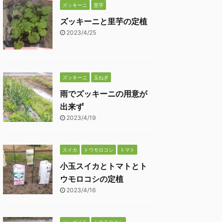
ズッキーニ
里芋
ズッキーニと里芋の定植
2023/4/25
ズッキーニ
玉ねぎ
雨でズッキーニの用意が
出来ず
2023/4/19
スイカ
トウモロコシ
トマト
小玉スイカとトマトとト
ウモロコシの定植
2023/4/16