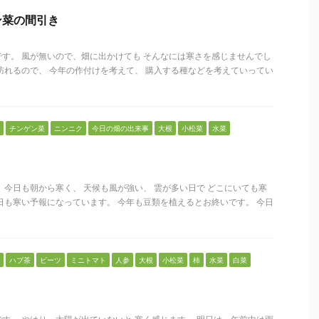
ン菜の間引き
す。 風が無いので、畑に出かけても そんなには寒さを感じませんでし
訪れるので、 今年の作付けを考えて、 購入する種などを考えていってい
チンゲン菜
ニンニク
今日の畑の出来事
大根
小松菜
水菜
 今日も朝から寒く、 天候も風が強い、 雲が多い日で どこにいても寒
日も寒い予報になっています。 今年も豆類を植えるとお終いです。 今日
ハブ茶
ビーツ
ミニトマト
人参
大根
小松菜
柿
水菜
白菜