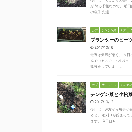
今日は、久しぶりの曇りで
が 降る予報なので、 明
の様子 先週、 ...
カブ
チンゲン菜
ナス
プランターのビー
2017/10/18
最近は天気が悪く、 今日
んでいるので、 少しやり
収穫をしていまし ...
カブ
サツマイモ
チンゲン
チンゲン菜と小松
2017/10/12
今日は、夕方から用事が有
ると、 稲刈りが始まって
ます。 今日は時 ...