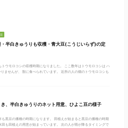
豆
・半白きゅうりも収穫・青大豆(こうじいらず)の定
もトウモロコシの収穫時期になりました。 ここ数年はトウモロコシは ハ
りませんが、 獣に食べられています。 近所の人の畑のトウモロコシも
まき、半白きゅうりのネット用意、ひよこ豆の様子
年も黒豆の播種の時期になります。 田植えが始まると黒豆の播種の時期
水田も田植えの用意が始まっています。 次の人が雨が降るタイミングで