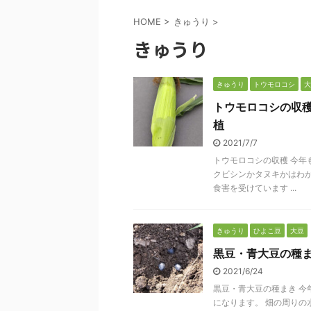
HOME
>
きゅうり
>
きゅうり
きゅうり
トウモロコシ
大
トウモロコシの収穫
植
2021/7/7
トウモロコシの収穫 今年
クビシンかタヌキかはわか
食害を受けています ...
きゅうり
ひよこ豆
大豆
黒豆・青大豆の種
2021/6/24
黒豆・青大豆の種まき 今
になります。 畑の周りの