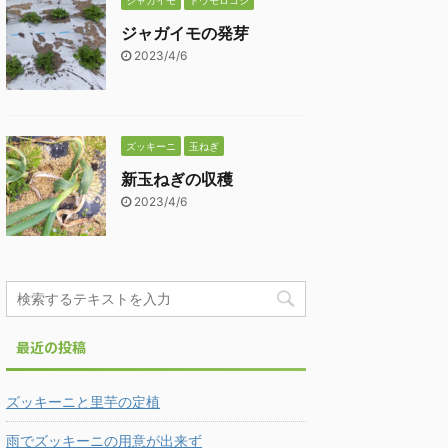
ジャガイモ
トウモロコシ
ジャガイモの発芽
2023/4/6
ズッキーニ
玉ねぎ
新玉ねぎの収穫
2023/4/6
最近の投稿
ズッキーニと里芋の定植
雨でズッキーニの用意が出来ず