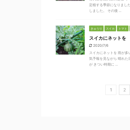
定植する季節になりました
しました。 その後 ...
きゅうり
スイカ
トマト
スイカにネットを
2020/7/6
スイカにネットを 雨が多
気予報を見ながら 晴れた
が きつい時期に ...
1
2