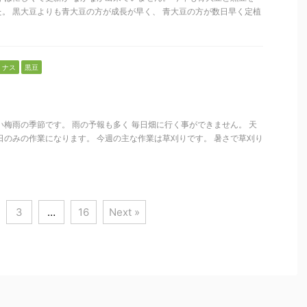
。 黒大豆よりも青大豆の方が成長が早く、 青大豆の方が数日早く定植
ナス
黒豆
い梅雨の季節です。 雨の予報も多く 毎日畑に行く事ができません。 天
日のみの作業になります。 今週の主な作業は草刈りです。 暑さで草刈り
3
…
16
Next »