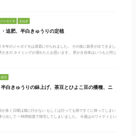
ジャガイモ
玉ねぎ
き・追肥、半白きゅうりの定植
 今年のジャガイモは遅霜にやられました。 その後に新芽が出てきまし
芽かきの タイミングが遅れたとお思います。 芽かき自体はいつもと同じ
枝豆
、半白きゅうりの鉢上げ、茶豆とひよこ豆の播種、ニ
雨が多く日曜は畑に行かない もしくは行っても雨ですぐに帰ってしまい
降り出して 一時間程度で帰宅してしまいました。 今週はホワイティとい