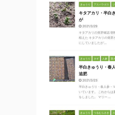
きゅうり
アスパラガス
ジ
キタアカリ・半白
が
2021/3/29
キタアカリの発芽確認 朝
植えた キタアカリの発芽
にしていましたが ...
きゅうり
ネギ
人参
茎
半白きゅうり・春
追肥
2021/3/23
半白きゅうり・春人参・マ
いています。 これからは
をしました。 マリー ...
きゅうり
つるむらさき
ス