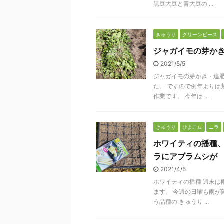
黒豆大豆と青大豆の ...
きゅうり
グリーンピース
ジャガイモの芽か
2021/5/5
ジャガイモの芽かき・追肥
た。 ですので例年よりは
作業です。 今年は ...
きゅうり
ひよこ豆
ニラ
ホワイティの播種
ラにアブラムシが
2021/4/5
ホワイティの播種 週末は
ます。 今週の日曜も雨が
う品種の きゅうり ...