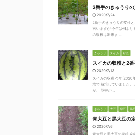
2番手のきゅうりの
2020/7/24
2番手のきゅうりの支柱と
言いますが 今年は例より
の収穫は出来ま ...
きゅうり
スイカ
緑豆
スイカの収穫と2
2020/7/13
スイカの収穫 今年(202
培で 栽培していました。
が、 獣害が ...
きゅうり
大豆
緑豆
黒
青大豆と黒大豆の
2020/7/6
青大豆と黒大豆の定植 今