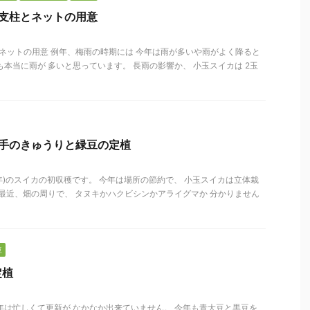
支柱とネットの用意
ネットの用意 例年、梅雨の時期には 今年は雨が多いや雨がよく降ると
も本当に雨が 多いと思っています。 長雨の影響か、 小玉スイカは 2玉
番手のきゅうりと緑豆の定植
0年)のスイカの初収穫です。 今年は場所の節約で、 小玉スイカは立体栽
 最近、畑の周りで、 タヌキかハクビシンかアライグマか 分かりません
豆
定植
年は忙しくて更新が なかなか出来ていません。 今年も青大豆と黒豆を