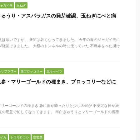
ャガイモ
玉ねぎ
きゅうり・アスパラガスの発芽確認、玉ねぎにべと病
晩は寒いですが、 昼間は暑くなってきました。 今年の春のジャガイモに
が確認できました。 大根のトンネルの時に使っていた 不織布をべた掛け
カリフラワー
茎ブロッコリー
黒キャベツ
人参・マリーゴールドの種まき、ブロッコリーなどに
リーゴールドの種まき 急に雨が降ったりと少し天候が 不安定な日が続
夏の用意で忙しくなってきます。 半白きゅうりとマリーゴールドの播種
イカ
トウモロコシ
空芯菜