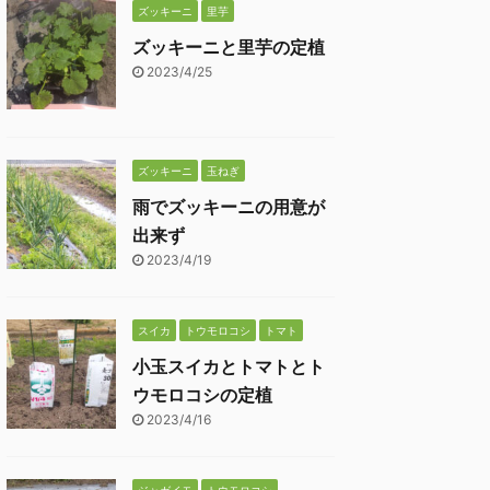
ズッキーニ
里芋
ズッキーニと里芋の定植
2023/4/25
ズッキーニ
玉ねぎ
雨でズッキーニの用意が
出来ず
2023/4/19
スイカ
トウモロコシ
トマト
小玉スイカとトマトとト
ウモロコシの定植
2023/4/16