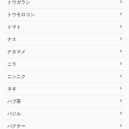
トウガラシ
トウモロコシ
トマト
ナス
ナタマメ
ニラ
ニンニク
ネギ
ハブ茶
バジル
パクチー