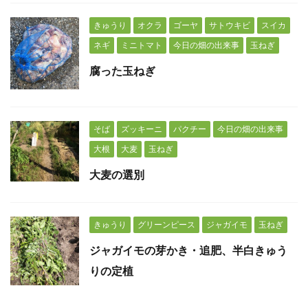
きゅうり
オクラ
ゴーヤ
サトウキビ
スイカ
ネギ
ミニトマト
今日の畑の出来事
玉ねぎ
腐った玉ねぎ
そば
ズッキーニ
パクチー
今日の畑の出来事
大根
大麦
玉ねぎ
大麦の選別
きゅうり
グリーンピース
ジャガイモ
玉ねぎ
ジャガイモの芽かき・追肥、半白きゅう
りの定植