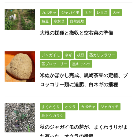
カボチャ
ジャガイモ
ネギ
レタス
大根
枝豆
空芯菜
自然栽培
大根の採種と撤収と空芯菜の準備
ジャガイモ
ネギ
枝豆
茎カリフラワー
茎ブロッコリー
黒キャベツ
米ぬかぼかし完成、黒崎茶豆の定植、ブ
ロッコリー類に追肥、白ネギの播種
まくわうり
オクラ
カボチャ
ジャガイモ
島トウガラシ
秋のジャガイモの芽が、まくわうりがま
た有った、オクラの撤収