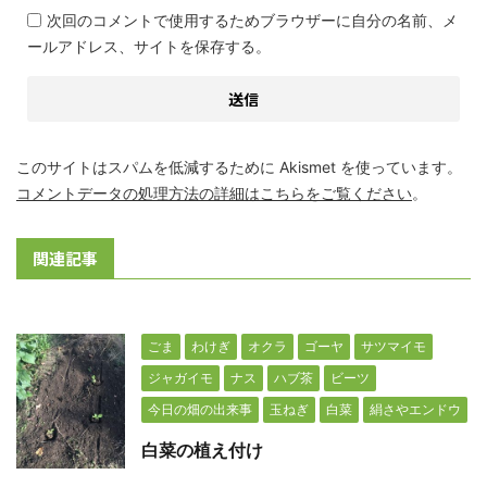
次回のコメントで使用するためブラウザーに自分の名前、メ
ールアドレス、サイトを保存する。
このサイトはスパムを低減するために Akismet を使っています。
コメントデータの処理方法の詳細はこちらをご覧ください
。
関連記事
ごま
わけぎ
オクラ
ゴーヤ
サツマイモ
ジャガイモ
ナス
ハブ茶
ビーツ
今日の畑の出来事
玉ねぎ
白菜
絹さやエンドウ
白菜の植え付け