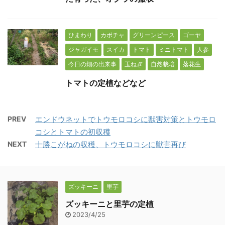
ひまわり
カボチャ
グリーンピース
ゴーヤ
ジャガイモ
スイカ
トマト
ミニトマト
人参
今日の畑の出来事
玉ねぎ
自然栽培
落花生
トマトの定植などなど
PREV
エンドウネットでトウモロコシに獣害対策とトウモロ
コシとトマトの初収穫
NEXT
十勝こがねの収穫、トウモロコシに獣害再び
ズッキーニ
里芋
ズッキーニと里芋の定植
2023/4/25