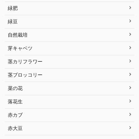
緑肥
緑豆
自然栽培
芽キャベツ
茎カリフラワー
茎ブロッコリー
菜の花
落花生
赤カブ
赤大豆