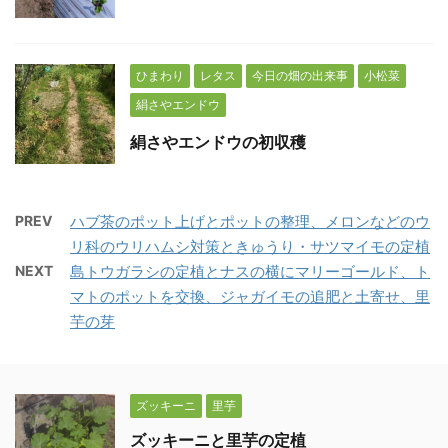
ひまわり
レタス
今日の畑の出来事
小松菜
絹さやエンドウ
絹さやエンドウの初収穫
PREV
ハブ茶のポット上げとポットの整理、メロンなどのウ
リ科のウリハムシ対策ときゅうり・サツマイモの定植
NEXT
島トウガラシの定植とナスの横にマリーゴールド、ト
マトのポットを交換、ジャガイモの追肥と土寄せ、里
芋の芽
ズッキーニ
里芋
ズッキーニと里芋の定植