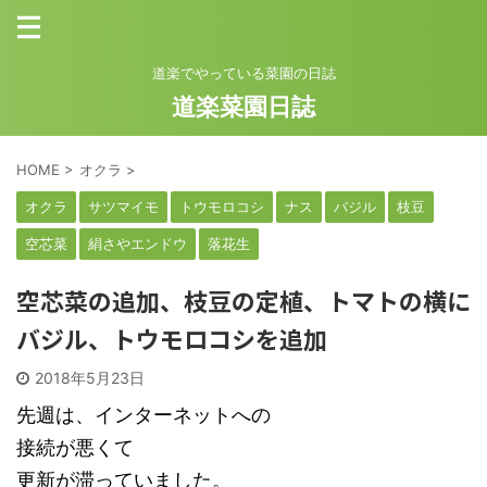
道楽でやっている菜園の日誌
道楽菜園日誌
HOME
>
オクラ
>
オクラ
サツマイモ
トウモロコシ
ナス
バジル
枝豆
空芯菜
絹さやエンドウ
落花生
空芯菜の追加、枝豆の定植、トマトの横に
バジル、トウモロコシを追加
2018年5月23日
先週は、インターネットへの
接続が悪くて
更新が滞っていました。