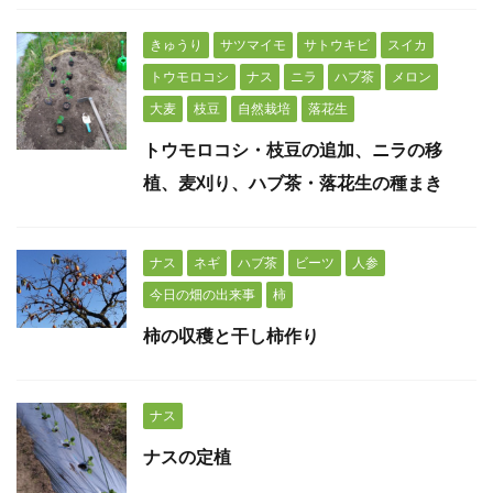
きゅうり
サツマイモ
サトウキビ
スイカ
トウモロコシ
ナス
ニラ
ハブ茶
メロン
大麦
枝豆
自然栽培
落花生
トウモロコシ・枝豆の追加、ニラの移
植、麦刈り、ハブ茶・落花生の種まき
ナス
ネギ
ハブ茶
ビーツ
人参
今日の畑の出来事
柿
柿の収穫と干し柿作り
ナス
ナスの定植