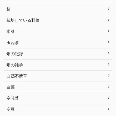
柿
栽培している野菜
水菜
玉ねぎ
畑の記録
畑の雑学
白茎不断草
白菜
空芯菜
空豆