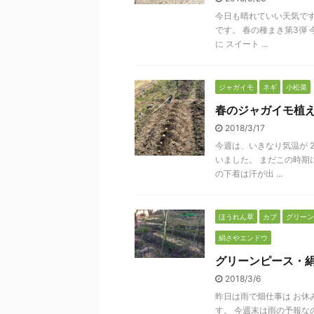
今日も晴れていい天気です
です。 春の種まき第3弾
に スイート ...
ジャガイモ
ネギ
小松菜
春のジャガイモ植
2018/3/17
今週は、いきなり気温が 
いました。 まだこの時期
の下着は汗が出 ...
ほうれん草
カブ
グリーン
絹さやエンドウ
グリーンピース・
2018/3/6
昨日は雨で畑仕事は お休
す。 今週末は雨の予報な