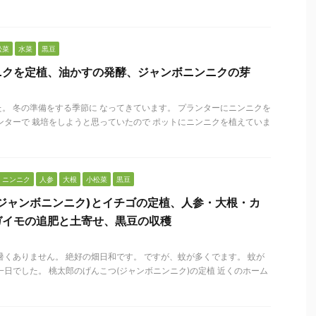
松菜
水菜
黒豆
ニクを定植、油かすの発酵、ジャンボニンニクの芽
。 冬の準備をする季節に なってきています。 プランターにニンニクを
ンターで 栽培をしようと思っていたので ポットにニンニクを植えていま
ニンニク
人参
大根
小松菜
黒豆
ジャンボニンニク)とイチゴの定植、人参・大根・カ
ガイモの追肥と土寄せ、黒豆の収穫
暑くありません。 絶好の畑日和です。 ですが、蚊が多くでます。 蚊が
一日でした。 桃太郎のげんこつ(ジャンボニンニク)の定植 近くのホーム