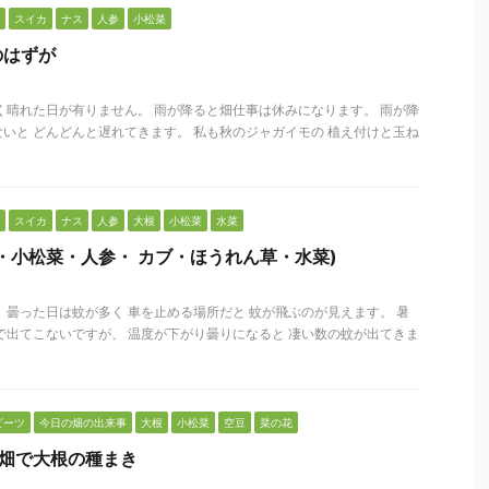
スイカ
ナス
人参
小松菜
のはずが
く晴れた日が有りません。 雨が降ると畑仕事は休みになります。 雨が降
いと どんどんと遅れてきます。 私も秋のジャガイモの 植え付けと玉ね
スイカ
ナス
人参
大根
小松菜
水菜
・小松菜・人参・ カブ・ほうれん草・水菜)
 曇った日は蚊が多く 車を止める場所だと 蚊が飛ぶのが見えます。 暑
で出てこないですが、 温度が下がり曇りになると 凄い数の蚊が出てきま
ビーツ
今日の畑の出来事
大根
小松菜
空豆
菜の花
と畑で大根の種まき