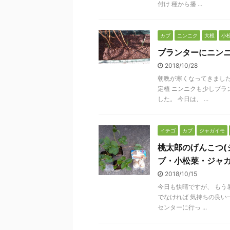
付け 種から播 ...
カブ
ニンニク
大根
小
プランターにニン
2018/10/28
朝晩が寒くなってきました
定植 ニンニクも少しプラ
した。 今日は、 ...
イチゴ
カブ
ジャガイモ
桃太郎のげんこつ(
ブ・小松菜・ジャ
2018/10/15
今日も快晴ですが、 もう
でなければ 気持ちの良い
センターに行っ ...