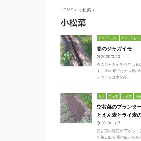
HOME
>
小松菜
>
小松菜
アスパラガス
グリーンピー
春のジャガイモ
2020/3/20
春のジャガイモ 今年も春
す。 私の畑ではナス科の
ャガイモは少なめ ...
カブ
ライ麦
小松菜
水
空芯菜のプランタ
とえん麦とライ麦
2018/11/17
朝と夜の温度が 下がって
で着る服も 夏の服から冬