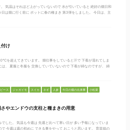
。 気温はそれほど上がっていないので 水が引いていると 絶好の畑日和
 今日は畑に行く前に ポットに春の種まき 第3弾をしました。 今日は、主
え付け
20℃を超えてきています。 畑仕事をしていると汗で 下着が濡れてしま
には、 夏服と冬服を 交換していていないので 下着が綿なのですが、 綿
ピース
ジャガイモ
スイカ
ネギ
人参
今日の畑の出来事
小松菜
絹さやエンドウの支柱と種まきの用意
みでした。 気温も今週は 先週と比べて寒い日が 多い予報になっていま
ので 今週は週の初めに できる事をやって おこうと思います。 育苗箱の