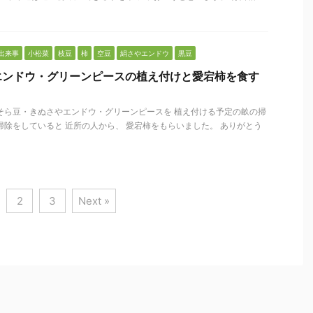
出来事
小松菜
枝豆
柿
空豆
絹さやエンドウ
黒豆
エンドウ・グリーンピースの植え付けと愛宕柿を食す
そら豆・きぬさやエンドウ・グリーンピースを 植え付ける予定の畝の掃
掃除をしていると 近所の人から、 愛宕柿をもらいました。 ありがとう
2
3
Next »