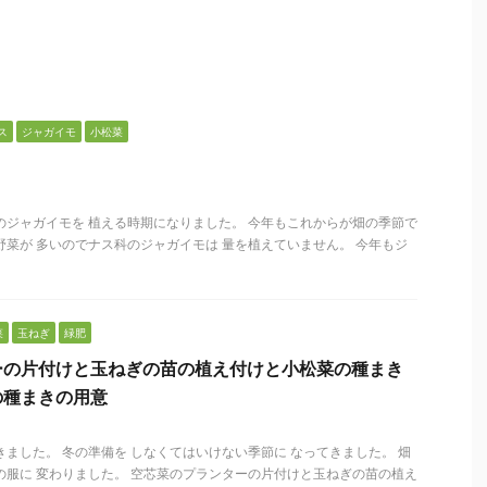
ス
ジャガイモ
小松菜
のジャガイモを 植える時期になりました。 今年もこれからが畑の季節で
野菜が 多いのでナス科のジャガイモは 量を植えていません。 今年もジ
菜
玉ねぎ
緑肥
ーの片付けと玉ねぎの苗の植え付けと小松菜の種まき
の種まきの用意
きました。 冬の準備を しなくてはいけない季節に なってきました。 畑
の服に 変わりました。 空芯菜のプランターの片付けと玉ねぎの苗の植え