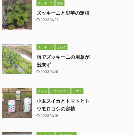
ズッキーニ
里芋
ズッキーニと里芋の定植
2023/4/25
ズッキーニ
玉ねぎ
雨でズッキーニの用意が
出来ず
2023/4/19
スイカ
トウモロコシ
トマト
小玉スイカとトマトとト
ウモロコシの定植
2023/4/16