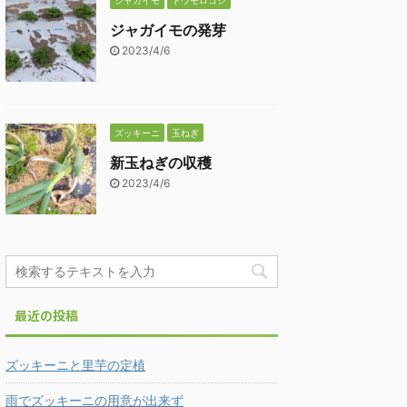
ジャガイモ
トウモロコシ
ジャガイモの発芽
2023/4/6
ズッキーニ
玉ねぎ
新玉ねぎの収穫
2023/4/6
最近の投稿
ズッキーニと里芋の定植
雨でズッキーニの用意が出来ず