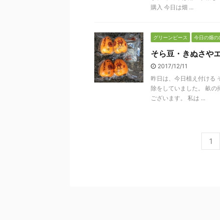
購入 今日は畑 ...
グリーンピース
今日の畑の
そら豆・きぬさや
2017/12/11
昨日は、今日植え付ける 
除をしていました。 畝の
ございます。 私は ...
1