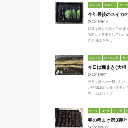
きゅうり
カボチャ
ゴーヤ
今年最後のスイカ
2018/9/14
最近は曇りや雨の日が 多
る前にする事をしておかな
ぎの 種まきをし ...
きゅうり
ほうれん草
カブ
今日は種まき(大根
2018/9/7
今日は曇った一日でした。
い時期は蚊も 暑さのせい
す。 虫よけスプ ...
オクラ
ゴーヤ
ハブ茶
春の種まき第3弾
2018/3/23