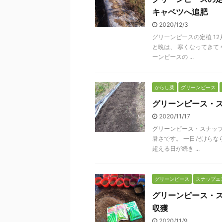
キャベツへ追肥
2020/12/3
グリーンピースの定植 1
と晩は、 寒くなってきて
ーンピースの ...
からし菜
グリーンピース
グリーンピース・
2020/11/17
グリーンピース・スナップ
暑さです。 一日だけらな
超える日が続き ...
グリーンピース
スナップエ
グリーンピース・
収獲
2020/11/9