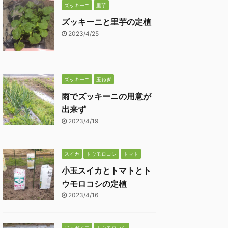
ズッキーニ
里芋
ズッキーニと里芋の定植
2023/4/25
ズッキーニ
玉ねぎ
雨でズッキーニの用意が
出来ず
2023/4/19
スイカ
トウモロコシ
トマト
小玉スイカとトマトとト
ウモロコシの定植
2023/4/16