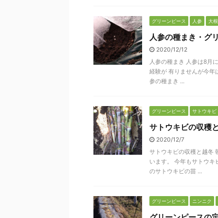
グリーンピース
人参
大根
人参の種まき・グ
2020/12/12
人参の種まき 人参は8月
経験が 有りませんが今年は
参の種まき ...
グリーンピース
サトウキビ
サトウキビの収穫
2020/12/7
サトウキビの収穫と越冬 
います。 今年もサトウキ
のサトウキビの苗 ...
グリーンピース
ニンニク
グリーンピースの