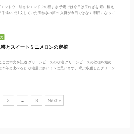
エンドウ・絹さやエンドウの種まき 予定では今日は玉ねぎを 畑に植え
 手違いで注文していた玉ねぎの苗の 入荷が今日ではなく 明日になって
麦
収穫とスイートミニメロンの定植
 ここに本文を記述 グリーンピースの収穫 グリーンピースの収穫を始め
は昨年と比べると 収穫量は多いように思います。 私は収穫したグリーン
3
…
8
Next »