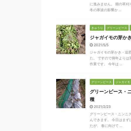
に進みません。 畑の草刈
冬の寒波の影響か ...
きゅうり
グリーンピース
ジャガイモの芽か
2021/5/5
ジャガイモの芽かき・追肥
た。 ですので例年よりは
作業です。 今年は ...
グリーンピース
ジャガイモ
グリーンピース・
種
2021/2/23
グリーンピース・ニンニク
んできます。 今日はまず
たが、 春に向けて ...