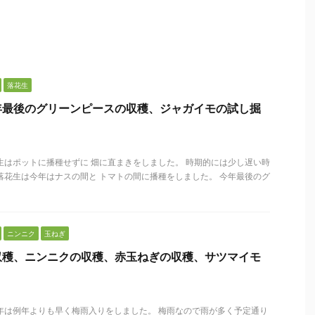
落花生
年最後のグリーンピースの収穫、ジャガイモの試し掘
生はポットに播種せずに 畑に直まきをしました。 時期的には少し遅い時
落花生は今年はナスの間と トマトの間に播種をしました。 今年最後のグ
ニンニク
玉ねぎ
収穫、ニンニクの収穫、赤玉ねぎの収穫、サツマイモ
年は例年よりも早く梅雨入りをしました。 梅雨なので雨が多く予定通り