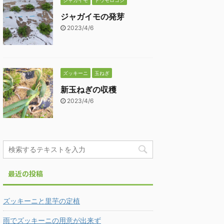
ジャガイモ
トウモロコシ
ジャガイモの発芽
2023/4/6
ズッキーニ
玉ねぎ
新玉ねぎの収穫
2023/4/6
最近の投稿
ズッキーニと里芋の定植
雨でズッキーニの用意が出来ず