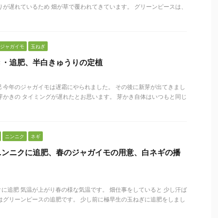
りが遅れているため 畑が草で覆われてきています。 グリーンピースは、
ジャガイモ
玉ねぎ
き・追肥、半白きゅうりの定植
 今年のジャガイモは遅霜にやられました。 その後に新芽が出てきまし
芽かきの タイミングが遅れたとお思います。 芽かき自体はいつもと同じ
ニンニク
ネギ
ニンニクに追肥、春のジャガイモの用意、白ネギの播
に追肥 気温が上がり春の様な気温です。 畑仕事をしていると 少し汗ば
はグリーンピースの追肥です。 少し前に極早生の玉ねぎに追肥をしまし