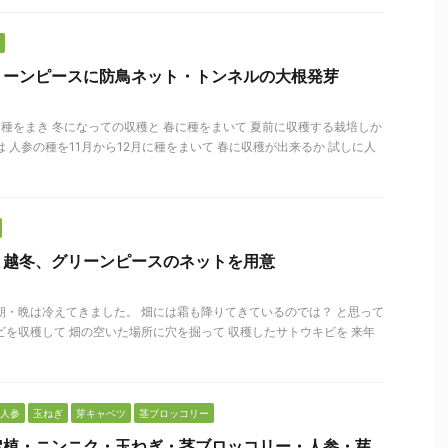
リーンピースに防鳥ネット・トンネルの大根発芽
に種をまき 冬になっての収穫と 春に種をまいて 夏前に収穫する栽培しか
 人参の種を11月から12月に種をまいて 春に収穫が出来るか 試しに人
と越冬、グリーンピースのネットを用意
朝・晩は冷えてきました。 畑には霜も降りてきているのでは？ と思って
ビを収穫して 畑の空いた場所に穴を掘って 収穫したサトウキビを 来年
人参
玉ねぎ
芽キャベツ
茎ブロッコリー
定植・ニンニク・玉ねぎ・茎ブロッコリー・人参・芽