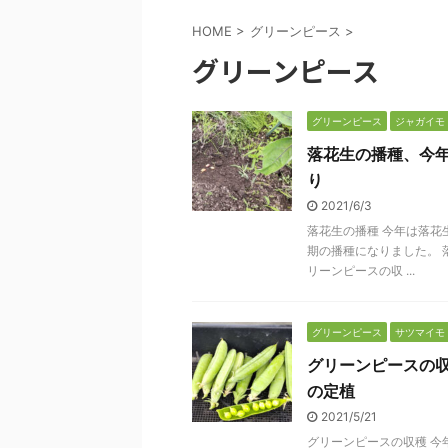
HOME
>
グリーンピース
>
グリーンピース
グリーンピース
ジャガイモ
落花生の播種、今
り
2021/6/3
落花生の播種 今年は落花
期の播種になりました。 
リーンピースの収 ...
グリーンピース
サツマイモ
グリーンピースの
の定植
2021/5/21
グリーンピースの収穫 今